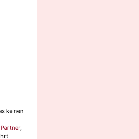
 es keinen
n
Partner
,
ehrt