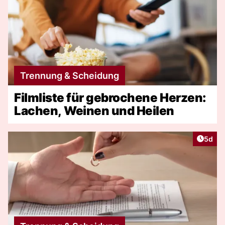
Trennung & Scheidung
Filmliste für gebrochene Herzen:
Lachen, Weinen und Heilen
Artike
5d