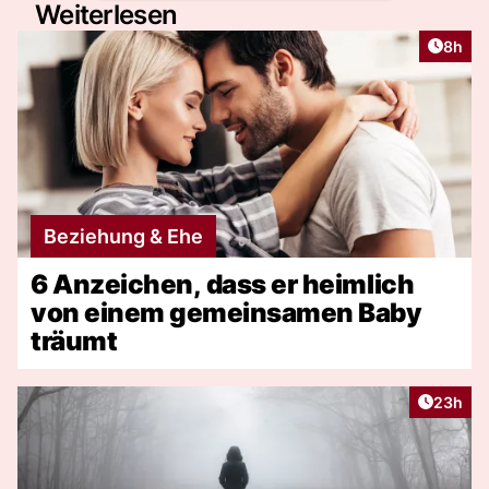
Weiterlesen
Artike
8h
Beziehung & Ehe
6 Anzeichen, dass er heimlich
von einem gemeinsamen Baby
träumt
Artikel 
23h