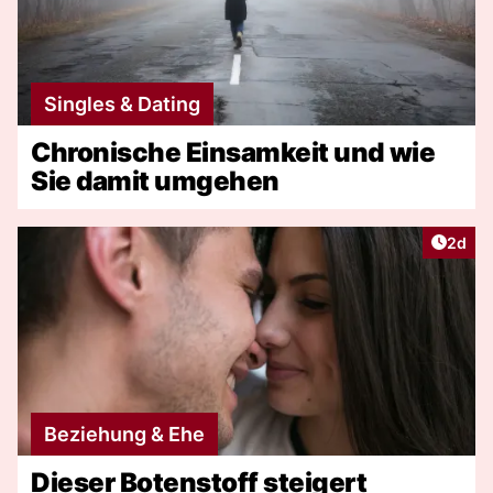
Singles & Dating
Chronische Einsamkeit und wie
Sie damit umgehen
Artike
2d
Beziehung & Ehe
Dieser Botenstoff steigert