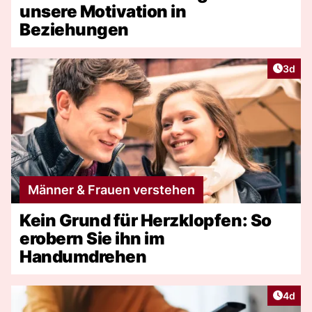
unsere Motivation in
Beziehungen
Artike
3d
Männer & Frauen verstehen
Kein Grund für Herzklopfen: So
erobern Sie ihn im
Handumdrehen
Artike
4d