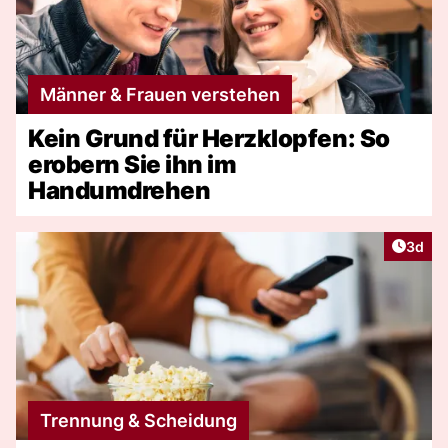
Männer & Frauen verstehen
Kein Grund für Herzklopfen: So
erobern Sie ihn im
Handumdrehen
Artike
3d
Trennung & Scheidung