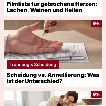
Filmliste für gebrochene Herzen:
Lachen, Weinen und Heilen
Artike
4d
Trennung & Scheidung
Scheidung vs. Annullierung: Was
ist der Unterschied?
Artike
5d