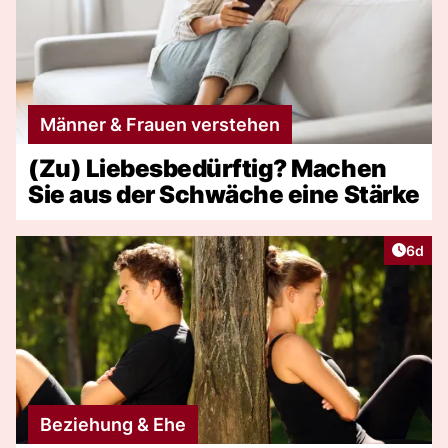
Männer & Frauen verstehen
(Zu) Liebesbedürftig? Machen
Sie aus der Schwäche eine Stärke
Artike
6d
Beziehung & Ehe