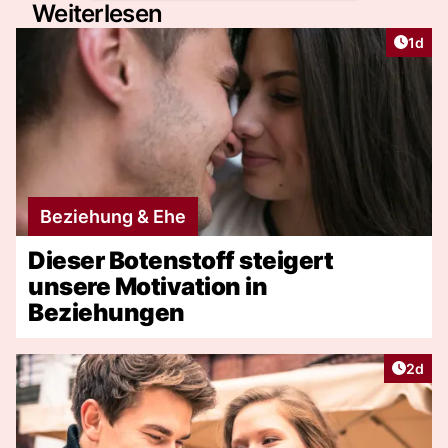
Weiterlesen
Artike
1d
Beziehung & Ehe
Dieser Botenstoff steigert
unsere Motivation in
Beziehungen
Artike
2d