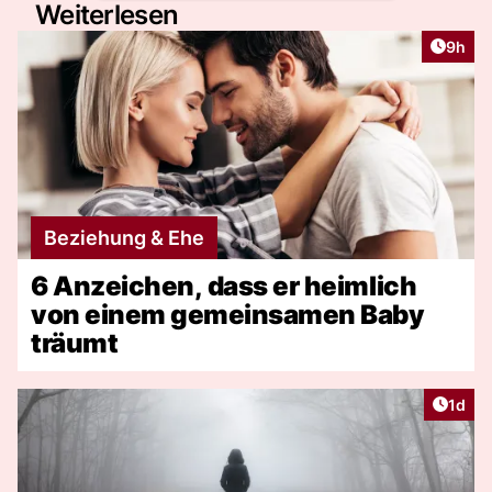
Weiterlesen
Artike
9h
Beziehung & Ehe
6 Anzeichen, dass er heimlich
von einem gemeinsamen Baby
träumt
Artike
1d