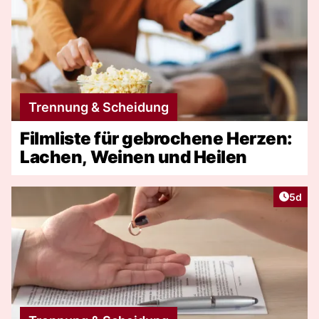
Trennung & Scheidung
Filmliste für gebrochene Herzen:
Lachen, Weinen und Heilen
Artike
5d