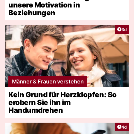
unsere Motivation in
Beziehungen
Artike
3d
Männer & Frauen verstehen
Kein Grund für Herzklopfen: So
erobern Sie ihn im
Handumdrehen
Artike
4d