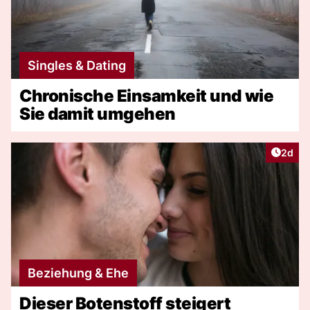
Singles & Dating
Chronische Einsamkeit und wie
Sie damit umgehen
Artike
2d
Beziehung & Ehe
Dieser Botenstoff steigert