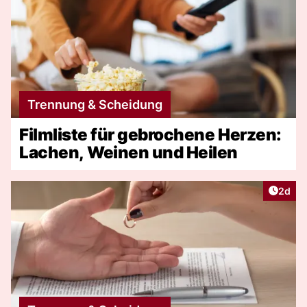
Trennung & Scheidung
Filmliste für gebrochene Herzen:
Lachen, Weinen und Heilen
Artike
2d