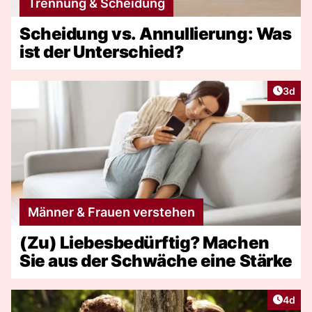
Trennung & Scheidung
Scheidung vs. Annullierung: Was
ist der Unterschied?
Artike
3d
Männer & Frauen verstehen
(Zu) Liebesbedürftig? Machen
Sie aus der Schwäche eine Stärke
Artike
4d