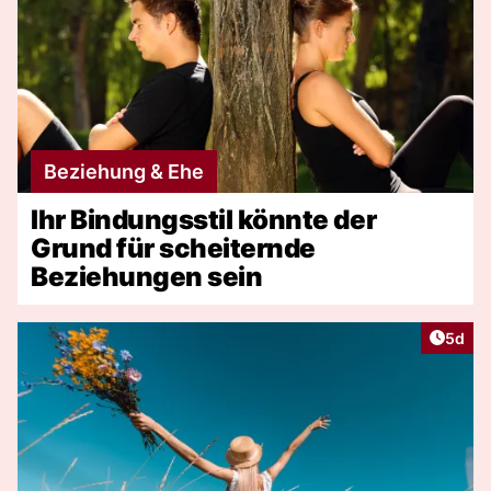
Beziehung & Ehe
Ihr Bindungsstil könnte der
Grund für scheiternde
Beziehungen sein
Artike
5d