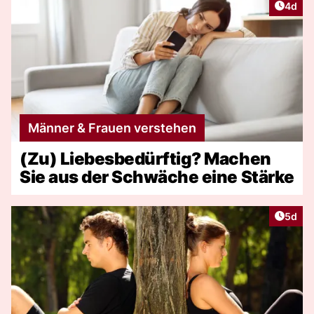
Artike
4d
Männer & Frauen verstehen
(Zu) Liebesbedürftig? Machen
Sie aus der Schwäche eine Stärke
Artike
5d