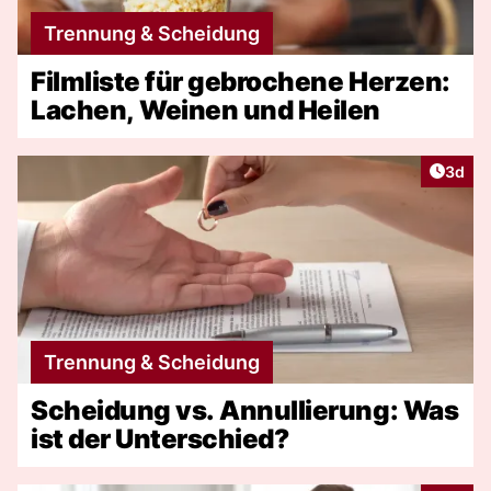
Trennung & Scheidung
Filmliste für gebrochene Herzen:
Lachen, Weinen und Heilen
Artike
3d
Trennung & Scheidung
Scheidung vs. Annullierung: Was
ist der Unterschied?