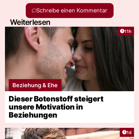
Schreibe einen Kommentar
Weiterlesen
Artikel
11h
Beziehung & Ehe
Dieser Botenstoff steigert
unsere Motivation in
Beziehungen
Artike
1d