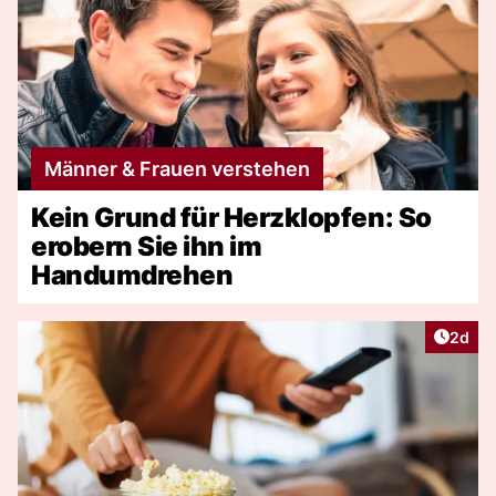
Männer & Frauen verstehen
Kein Grund für Herzklopfen: So
erobern Sie ihn im
Handumdrehen
Artike
2d