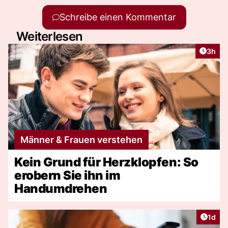
Schreibe einen Kommentar
Weiterlesen
Artike
3h
Männer & Frauen verstehen
Kein Grund für Herzklopfen: So
erobern Sie ihn im
Handumdrehen
Artike
1d