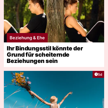
Beziehung & Ehe
Ihr Bindungsstil könnte der
Grund für scheiternde
Beziehungen sein
Artike
5d