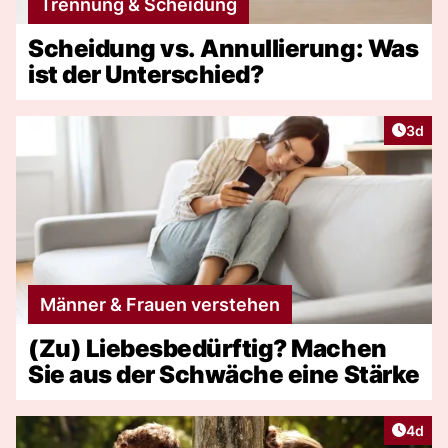
Trennung & Scheidung
Scheidung vs. Annullierung: Was
ist der Unterschied?
Artike
3d
Männer & Frauen verstehen
(Zu) Liebesbedürftig? Machen
Sie aus der Schwäche eine Stärke
Artike
4d