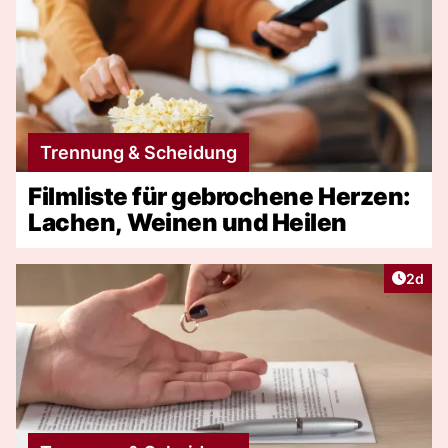
Trennung & Scheidung
Filmliste für gebrochene Herzen:
Lachen, Weinen und Heilen
Artike
2d