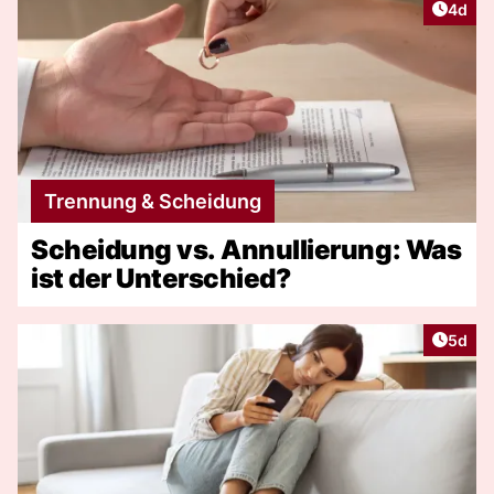
Artike
4d
Trennung & Scheidung
Scheidung vs. Annullierung: Was
ist der Unterschied?
Artike
5d