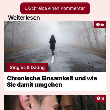
Schreibe einen Kommentar
Weiterlesen
Artike
9h
Singles & Dating
Chronische Einsamkeit und wie
Sie damit umgehen
Artike
1d