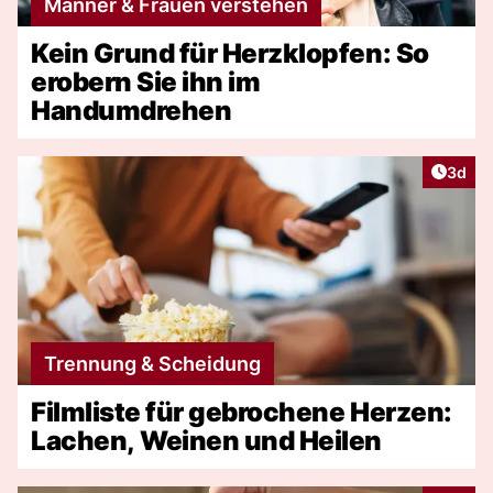
Männer & Frauen verstehen
Kein Grund für Herzklopfen: So
erobern Sie ihn im
Handumdrehen
Artike
3d
Trennung & Scheidung
Filmliste für gebrochene Herzen:
Lachen, Weinen und Heilen