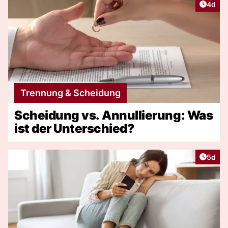
Artike
4d
Trennung & Scheidung
Scheidung vs. Annullierung: Was
ist der Unterschied?
Artike
5d