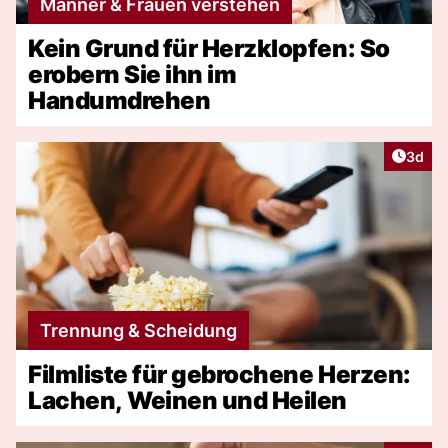
Männer & Frauen verstehen
Kein Grund für Herzklopfen: So
erobern Sie ihn im
Handumdrehen
Artike
3d
Trennung & Scheidung
Filmliste für gebrochene Herzen:
Lachen, Weinen und Heilen