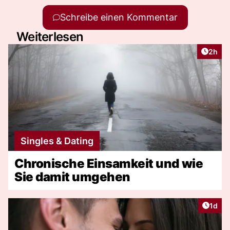
Schreibe einen Kommentar
Weiterlesen
Artike
2h
Singles & Dating
Chronische Einsamkeit und wie
Sie damit umgehen
Artike
1d