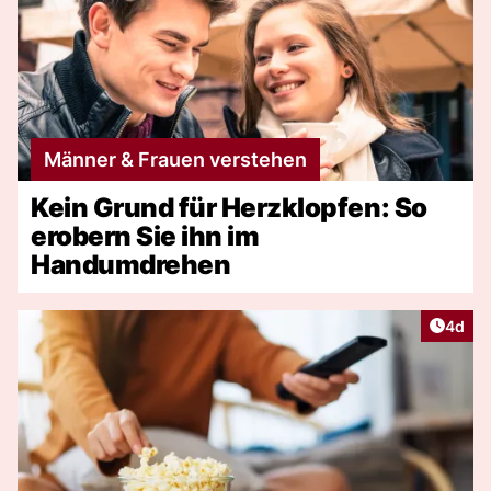
Männer & Frauen verstehen
Kein Grund für Herzklopfen: So
erobern Sie ihn im
Handumdrehen
Artike
4d