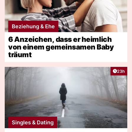
Beziehung & Ehe
6 Anzeichen, dass er heimlich
von einem gemeinsamen Baby
träumt
Artikel 
23h
Singles & Dating