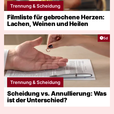
Trennung & Scheidung
Filmliste für gebrochene Herzen:
Lachen, Weinen und Heilen
Artike
5d
Trennung & Scheidung
Scheidung vs. Annullierung: Was
ist der Unterschied?