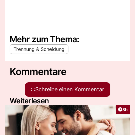
Mehr zum Thema:
Trennung & Scheidung
Kommentare
Schreibe einen Kommentar
Weiterlesen
Artike
8h