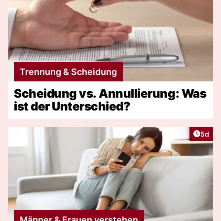
Trennung & Scheidung
Scheidung vs. Annullierung: Was
ist der Unterschied?
Artike
5d
Männer & Frauen verstehen