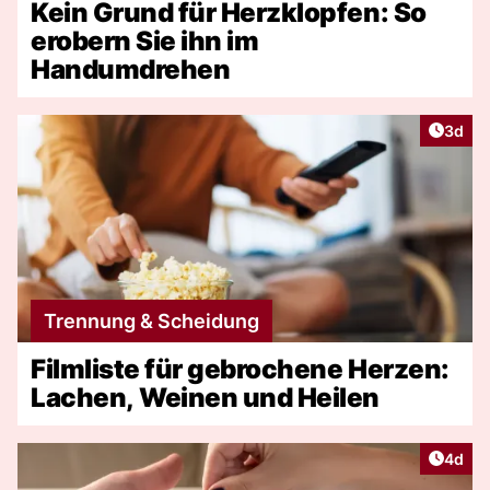
Kein Grund für Herzklopfen: So
erobern Sie ihn im
Handumdrehen
Artike
3d
Trennung & Scheidung
Filmliste für gebrochene Herzen:
Lachen, Weinen und Heilen
Artike
4d