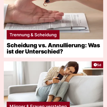
Trennung & Scheidung
Scheidung vs. Annullierung: Was
ist der Unterschied?
Artike
5d
Männer & Frauen verstehen