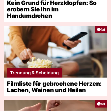
Kein Grund für Herzklopfen: So
erobern Sie ihn im
Handumdrehen
Artike
3d
Trennung & Scheidung
Filmliste für gebrochene Herzen:
Lachen, Weinen und Heilen
Artike
4d