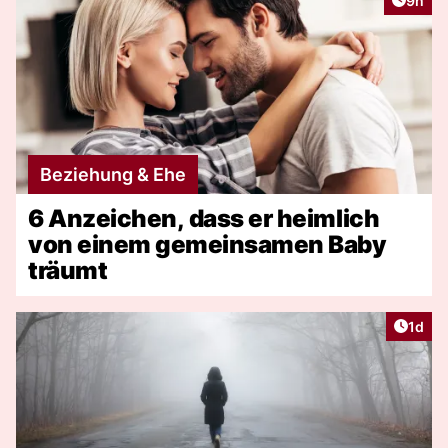
9h
Beziehung & Ehe
6 Anzeichen, dass er heimlich
von einem gemeinsamen Baby
träumt
Artike
1d