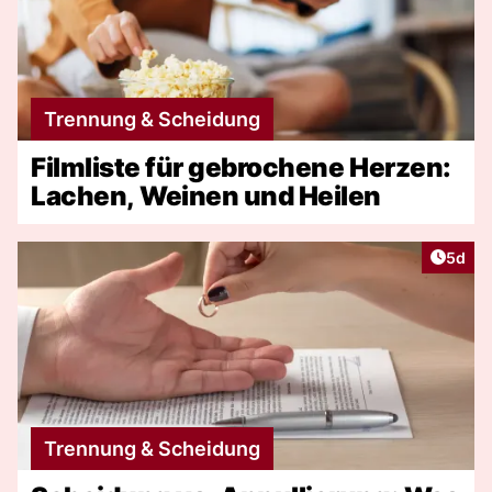
Trennung & Scheidung
Filmliste für gebrochene Herzen:
Lachen, Weinen und Heilen
Artike
5d
Trennung & Scheidung