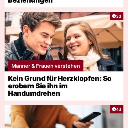
Beziehungen
Artike
3d
Männer & Frauen verstehen
Kein Grund für Herzklopfen: So
erobern Sie ihn im
Handumdrehen
Artike
4d