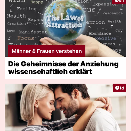
6h
Männer & Frauen verstehen
Die Geheimnisse der Anziehung
wissenschaftlich erklärt
Artike
1d