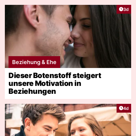
Artike
3d
Beziehung & Ehe
Dieser Botenstoff steigert
unsere Motivation in
Beziehungen
Artike
4d