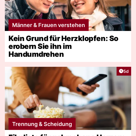
Männer & Frauen verstehen
Kein Grund für Herzklopfen: So
erobern Sie ihn im
Handumdrehen
Artike
5d
Trennung & Scheidung