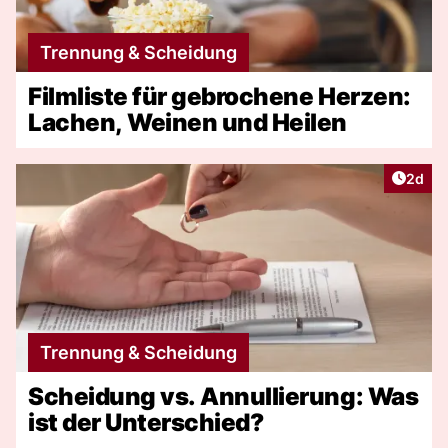
Trennung & Scheidung
Filmliste für gebrochene Herzen:
Lachen, Weinen und Heilen
Artike
2d
Trennung & Scheidung
Scheidung vs. Annullierung: Was
ist der Unterschied?