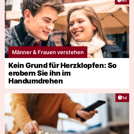
4h
Männer & Frauen verstehen
Kein Grund für Herzklopfen: So
erobern Sie ihn im
Handumdrehen
Artike
1d