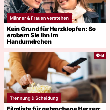
Männer & Frauen verstehen
Kein Grund für Herzklopfen: So
erobern Sie ihn im
Handumdrehen
Artike
4d
Trennung & Scheidung
Filmliste für gebrochene Herzen: