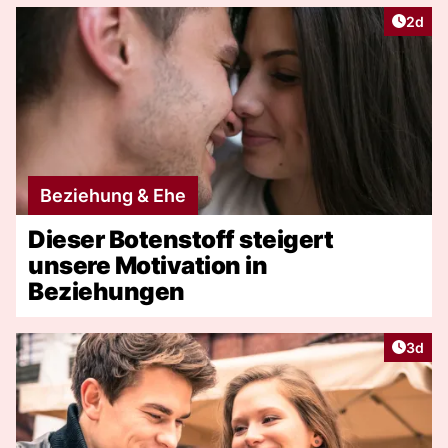
Artike
2d
Beziehung & Ehe
Dieser Botenstoff steigert
unsere Motivation in
Beziehungen
Artike
3d