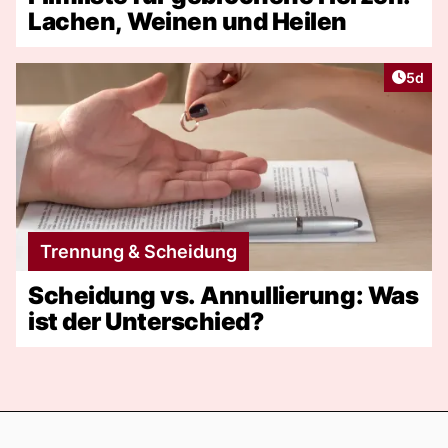
Lachen, Weinen und Heilen
Artike
5d
Trennung & Scheidung
Scheidung vs. Annullierung: Was
ist der Unterschied?
Footer