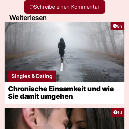
Schreibe einen Kommentar
Weiterlesen
Artike
9h
Singles & Dating
Chronische Einsamkeit und wie
Sie damit umgehen
Artike
1d