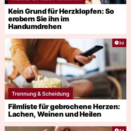
Kein Grund für Herzklopfen: So
erobern Sie ihn im
Handumdrehen
Artike
3d
Trennung & Scheidung
Filmliste für gebrochene Herzen:
Lachen, Weinen und Heilen
Artike
4d