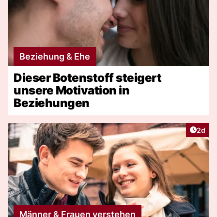
Beziehung & Ehe
Dieser Botenstoff steigert
unsere Motivation in
Beziehungen
Artike
2d
Männer & Frauen verstehen