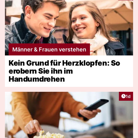
Männer & Frauen verstehen
Kein Grund für Herzklopfen: So
erobern Sie ihn im
Handumdrehen
Artike
1d