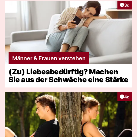
Artike
3d
Männer & Frauen verstehen
(Zu) Liebesbedürftig? Machen
Sie aus der Schwäche eine Stärke
Artike
4d