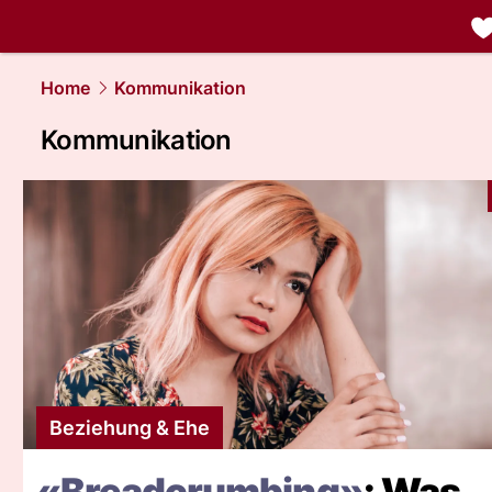
liebe.
NAU.
Home
Kommunikation
Kommunikation
Beziehung & Ehe
«Breadcrumbing»
: Was