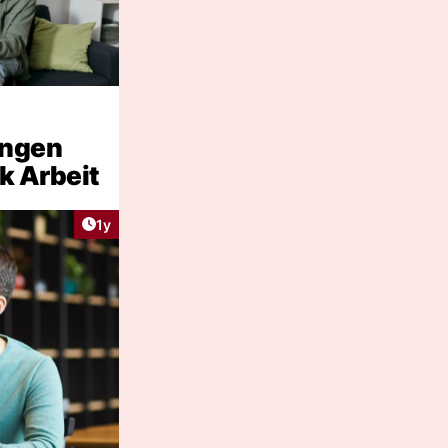
ungen
k Arbeit
Artikel veröffentlicht:
1y