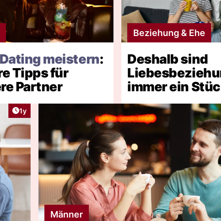
Beziehung & Ehe
-Dating meistern
:
Deshalb sind
e Tipps für
Liebesbezieh
re Partner
immer ein Stüc
Artikel veröffentlicht:
1y
Männer