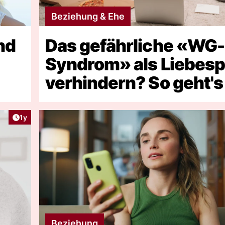
Beziehung & Ehe
nd
Das gefährliche «WG-
Syndrom» als Liebesp
verhindern? So geht's
Artikel veröffentlicht:
1y
Beziehung