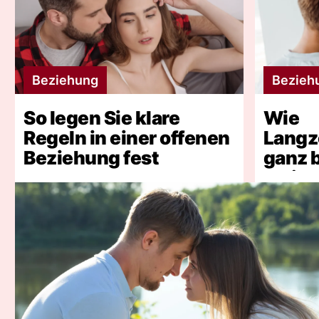
Beziehung
Bezieh
So legen Sie klare
Wie
Regeln in einer offenen
Langz
Beziehung fest
ganz 
bleib