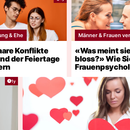
ung & Ehe
Männer & Frauen ve
are Konflikte
«Was meint sie
nd der Feiertage
bloss?» Wie Si
ern
Frauenpsychol
verstehen
Artikel veröffentlicht:
1y