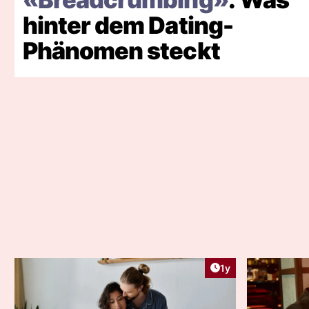
hinter dem Dating-
Phänomen steckt
Artikel veröffentlic
1y