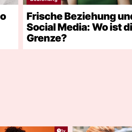
So
Frische Beziehung un
Social Media: Wo ist d
Grenze?
ht:
Artikel veröffentlicht:
1y