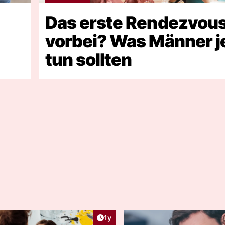
Das erste Rendezvous
vorbei? Was Männer j
tun sollten
ht:
Artikel veröffentlicht:
1y