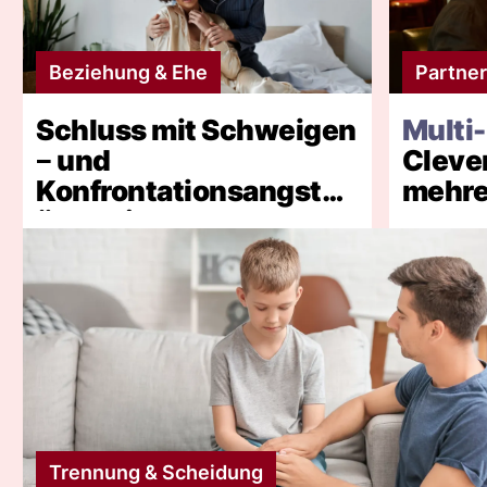
Beziehung & Ehe
Partner
Schluss mit Schweigen
Multi
‒ und
Clever
Konfrontationsangst
mehre
überwinden
Trennung & Scheidung