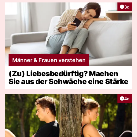
Artike
3d
Männer & Frauen verstehen
(Zu) Liebesbedürftig? Machen
Sie aus der Schwäche eine Stärke
Artike
4d