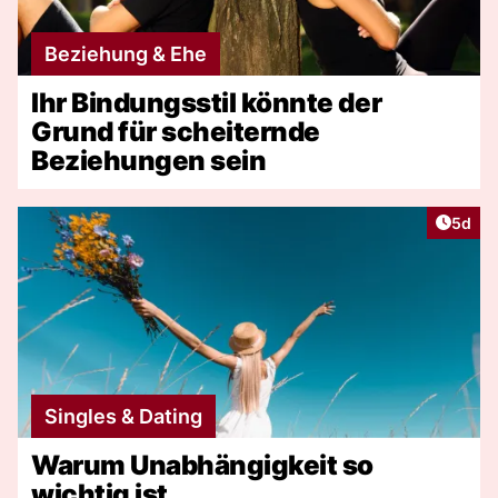
Beziehung & Ehe
Ihr Bindungsstil könnte der
Grund für scheiternde
Beziehungen sein
Artike
5d
Singles & Dating
Warum Unabhängigkeit so
wichtig ist