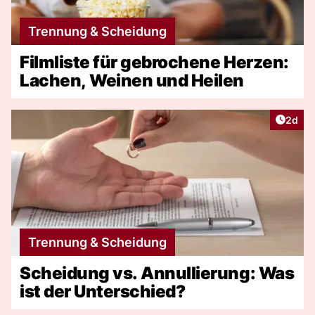
Trennung & Scheidung
Filmliste für gebrochene Herzen:
Lachen, Weinen und Heilen
Artike
2d
Trennung & Scheidung
Scheidung vs. Annullierung: Was
ist der Unterschied?