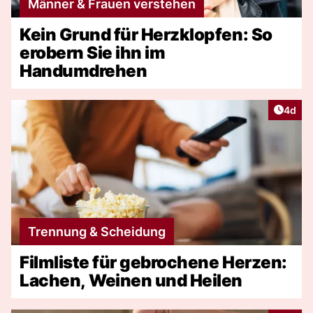
Männer & Frauen verstehen
Kein Grund für Herzklopfen: So
erobern Sie ihn im
Handumdrehen
Artike
4d
Trennung & Scheidung
Filmliste für gebrochene Herzen:
Lachen, Weinen und Heilen