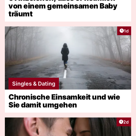
von einem gemeinsamen Baby
träumt
Artike
1d
Singles & Dating
Chronische Einsamkeit und wie
Sie damit umgehen
Artike
2d