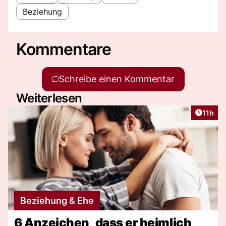
Beziehung
Kommentare
Schreibe einen Kommentar
Weiterlesen
Artikel
11h
Beziehung & Ehe
6 Anzeichen, dass er heimlich