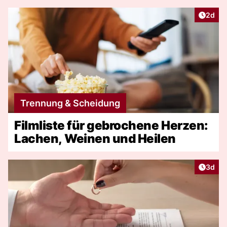
Artike
2d
Trennung & Scheidung
Filmliste für gebrochene Herzen:
Lachen, Weinen und Heilen
Artike
3d