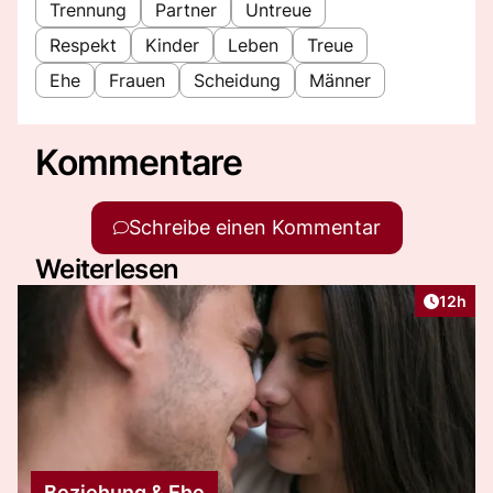
Trennung
Partner
Untreue
Respekt
Kinder
Leben
Treue
Ehe
Frauen
Scheidung
Männer
Kommentare
Schreibe einen Kommentar
Weiterlesen
Artikel
12h
Beziehung & Ehe