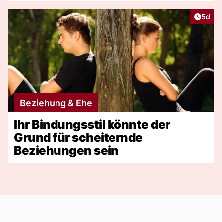
Artike
5d
Beziehung & Ehe
Ihr Bindungsstil könnte der
Grund für scheiternde
Beziehungen sein
Footer