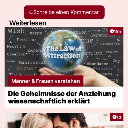
Schreibe einen Kommentar
Weiterlesen
Artikel
19h
Männer & Frauen verstehen
Die Geheimnisse der Anziehung
wissenschaftlich erklärt
Artike
1d