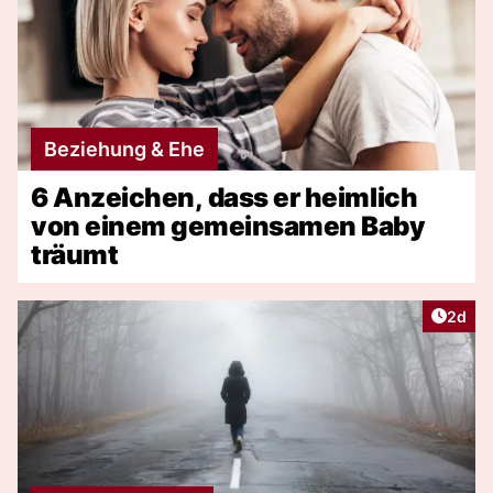
Beziehung & Ehe
6 Anzeichen, dass er heimlich
von einem gemeinsamen Baby
träumt
Artike
2d