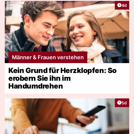
Artike
4d
Männer & Frauen verstehen
Kein Grund für Herzklopfen: So
erobern Sie ihn im
Handumdrehen
Artike
5d