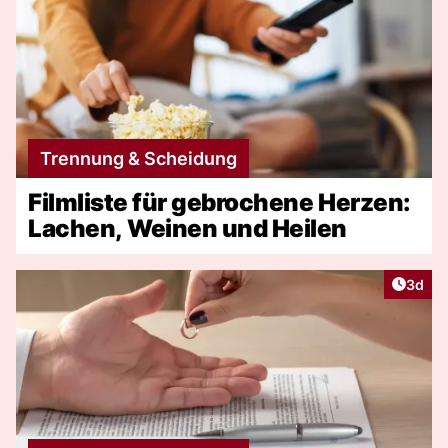
Trennung & Scheidung
Filmliste für gebrochene Herzen:
Lachen, Weinen und Heilen
Artike
3d