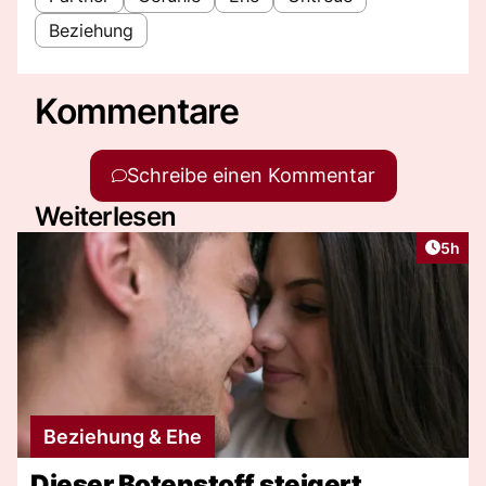
Beziehung
Kommentare
Schreibe einen Kommentar
Weiterlesen
Artike
5h
Beziehung & Ehe
Dieser Botenstoff steigert