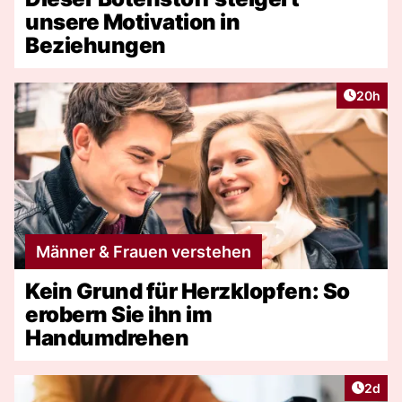
unsere Motivation in
Beziehungen
Artikel 
20h
Männer & Frauen verstehen
Kein Grund für Herzklopfen: So
erobern Sie ihn im
Handumdrehen
Artike
2d