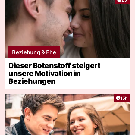
Beziehung & Ehe
Dieser Botenstoff steigert
unsere Motivation in
Beziehungen
Artikel
15h