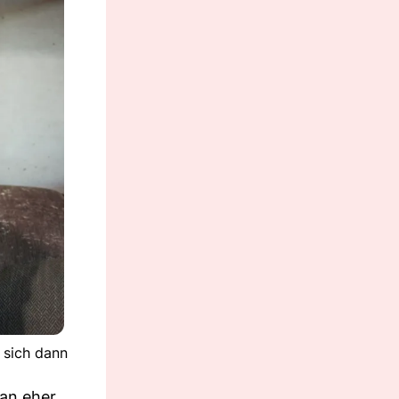
n sich dann
man eher