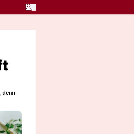
ft
, denn