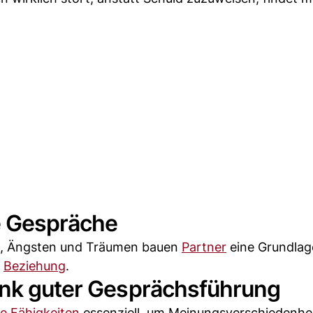
ne Gespräche
n, Ängsten und Träumen bauen
Partner
eine Grundlag
r
Beziehung
.
ank guter Gesprächsführung
e Fähigkeiten
essenziell, um Meinungsverschiedenhei