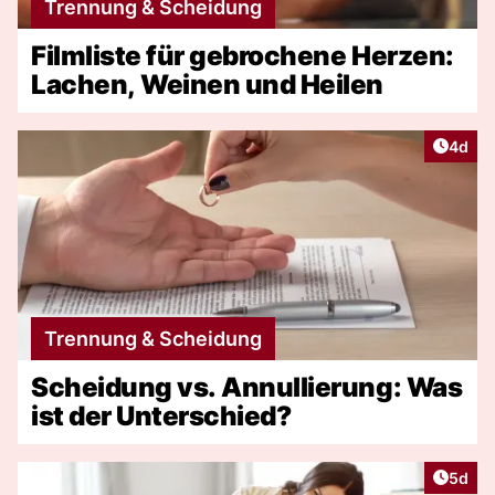
Trennung & Scheidung
Filmliste für gebrochene Herzen:
Lachen, Weinen und Heilen
Artike
4d
Trennung & Scheidung
Scheidung vs. Annullierung: Was
ist der Unterschied?
Artike
5d