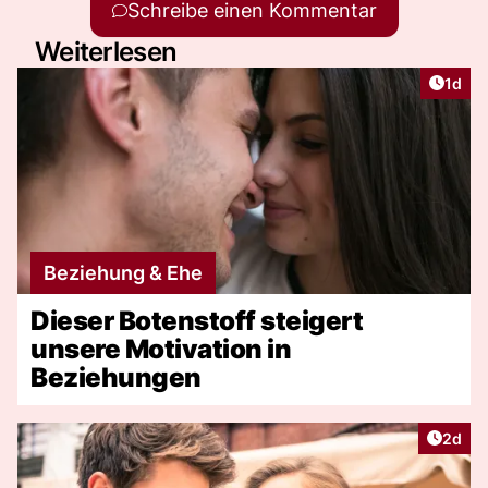
Schreibe einen Kommentar
Weiterlesen
Artike
1d
Beziehung & Ehe
Dieser Botenstoff steigert
unsere Motivation in
Beziehungen
Artike
2d