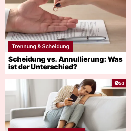
Trennung & Scheidung
Scheidung vs. Annullierung: Was
ist der Unterschied?
Artike
5d