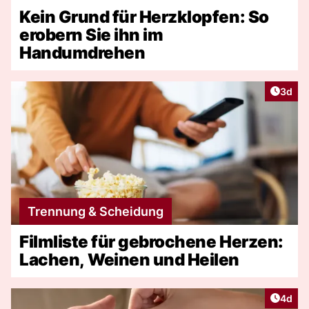
Kein Grund für Herzklopfen: So
erobern Sie ihn im
Handumdrehen
Artike
3d
Trennung & Scheidung
Filmliste für gebrochene Herzen:
Lachen, Weinen und Heilen
Artike
4d