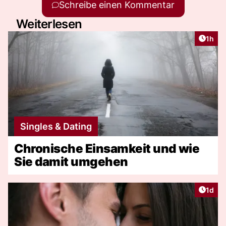
Schreibe einen Kommentar
Weiterlesen
Artike
1h
Singles & Dating
Chronische Einsamkeit und wie
Sie damit umgehen
Artike
1d