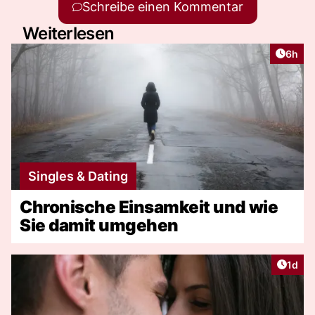
Schreibe einen Kommentar
Weiterlesen
Artike
6h
Singles & Dating
Chronische Einsamkeit und wie
Sie damit umgehen
Artike
1d