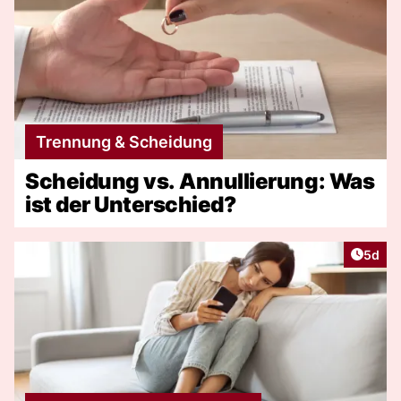
Trennung & Scheidung
Scheidung vs. Annullierung: Was
ist der Unterschied?
Artike
5d