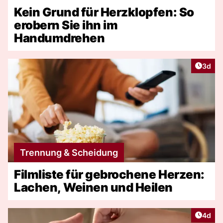
Kein Grund für Herzklopfen: So
erobern Sie ihn im
Handumdrehen
Artike
3d
Trennung & Scheidung
Filmliste für gebrochene Herzen:
Lachen, Weinen und Heilen
Artike
4d