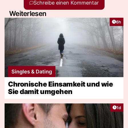
Schreibe einen Kommentar
Weiterlesen
Artike
6h
Singles & Dating
Chronische Einsamkeit und wie
Sie damit umgehen
Artike
1d