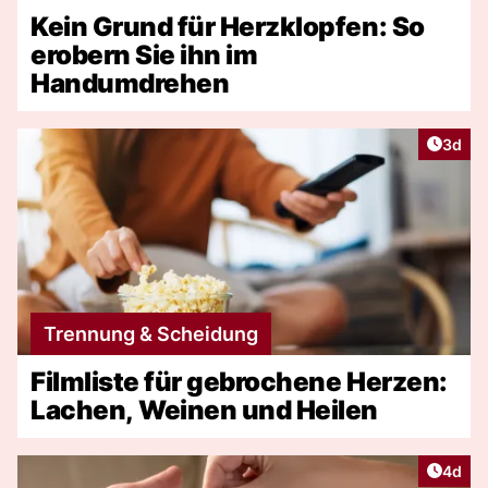
Kein Grund für Herzklopfen: So
erobern Sie ihn im
Handumdrehen
Artike
3d
Trennung & Scheidung
Filmliste für gebrochene Herzen:
Lachen, Weinen und Heilen
Artike
4d