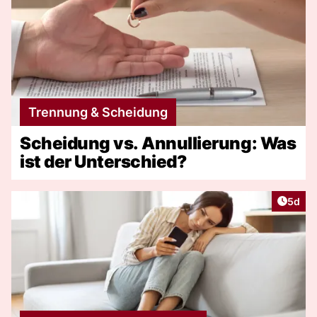
Trennung & Scheidung
Scheidung vs. Annullierung: Was
ist der Unterschied?
Artike
5d