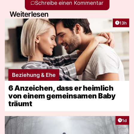
Schreibe einen Kommentar
Weiterlesen
Artikel
13h
Beziehung & Ehe
6 Anzeichen, dass er heimlich
von einem gemeinsamen Baby
träumt
Artike
1d