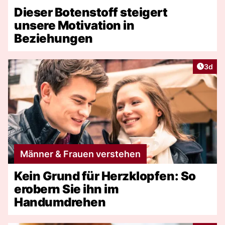
Dieser Botenstoff steigert
unsere Motivation in
Beziehungen
Artike
3d
Männer & Frauen verstehen
Kein Grund für Herzklopfen: So
erobern Sie ihn im
Handumdrehen