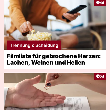
Artike
4d
Trennung & Scheidung
Filmliste für gebrochene Herzen:
Lachen, Weinen und Heilen
Artike
5d