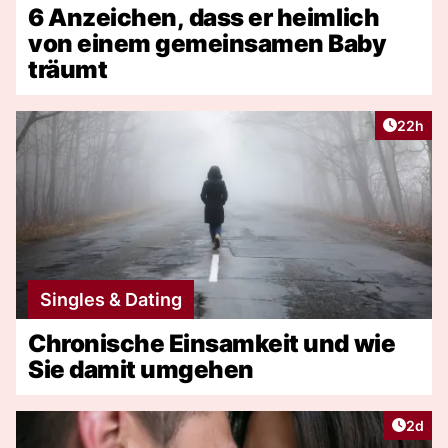
6 Anzeichen, dass er heimlich
von einem gemeinsamen Baby
träumt
Artikel 
22h
Singles & Dating
Chronische Einsamkeit und wie
Sie damit umgehen
Artike
2d