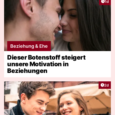
Artike
1d
Beziehung & Ehe
Dieser Botenstoff steigert
unsere Motivation in
Beziehungen
Artike
2d