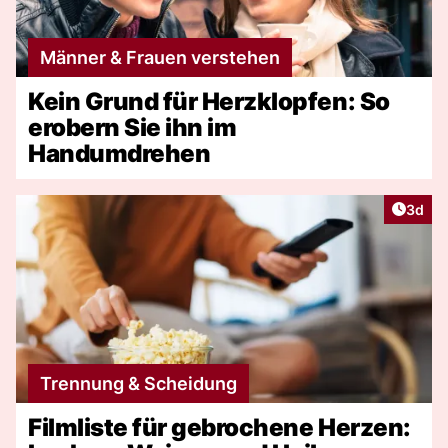
Männer & Frauen verstehen
Kein Grund für Herzklopfen: So
erobern Sie ihn im
Handumdrehen
Artike
3d
Trennung & Scheidung
Filmliste für gebrochene Herzen: