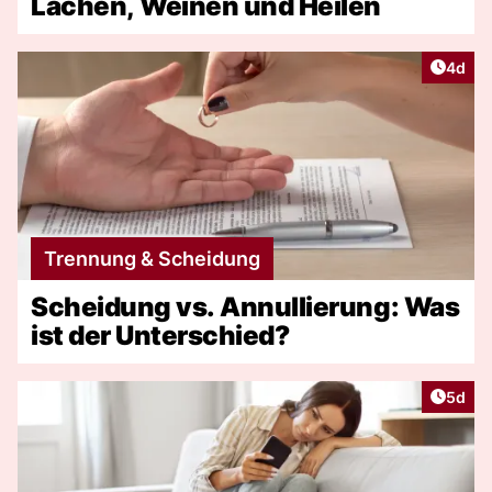
Lachen, Weinen und Heilen
Artike
4d
Trennung & Scheidung
Scheidung vs. Annullierung: Was
ist der Unterschied?
Artike
5d