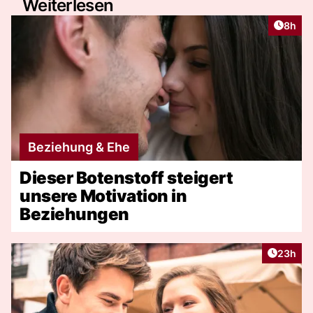
Weiterlesen
Artike
8h
Beziehung & Ehe
Dieser Botenstoff steigert
unsere Motivation in
Beziehungen
Artikel 
23h