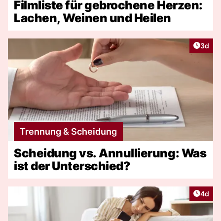
Filmliste für gebrochene Herzen:
Lachen, Weinen und Heilen
Artike
3d
Trennung & Scheidung
Scheidung vs. Annullierung: Was
ist der Unterschied?
Artike
4d