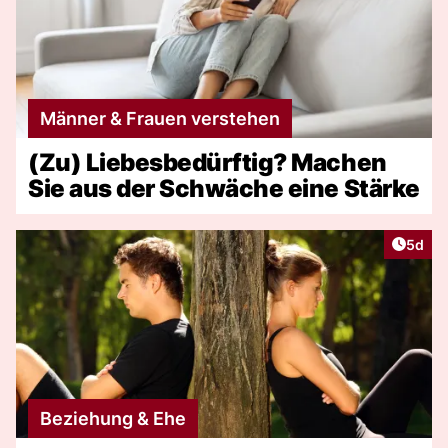
Männer & Frauen verstehen
(Zu) Liebesbedürftig? Machen
Sie aus der Schwäche eine Stärke
Artike
5d
Beziehung & Ehe