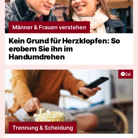
Männer & Frauen verstehen
Kein Grund für Herzklopfen: So
erobern Sie ihn im
Handumdrehen
Artike
2d
Trennung & Scheidung