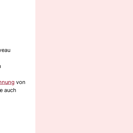
veau
n
nnung
von
se auch