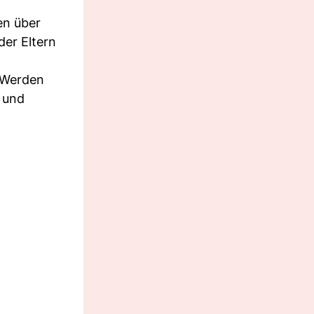
en über
er Eltern
 Werden
 und