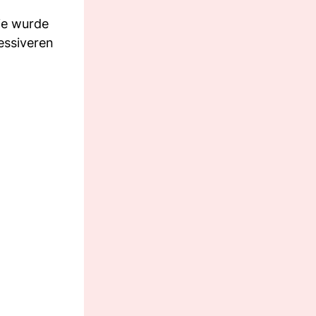
die wurde
essiveren