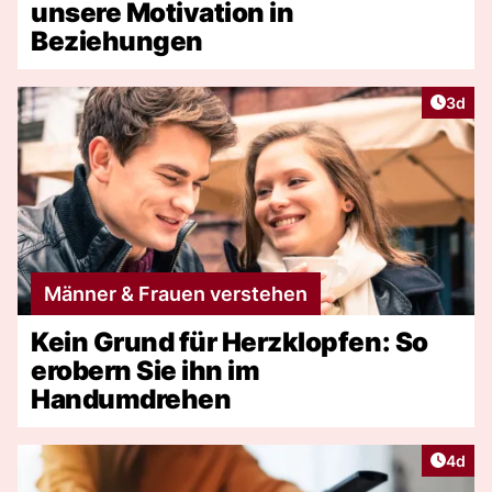
unsere Motivation in
Beziehungen
Artike
3d
Männer & Frauen verstehen
Kein Grund für Herzklopfen: So
erobern Sie ihn im
Handumdrehen
Artike
4d