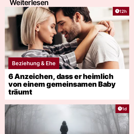
Weiterlesen
Artikel
12h
Beziehung & Ehe
6 Anzeichen, dass er heimlich
von einem gemeinsamen Baby
träumt
Artike
1d