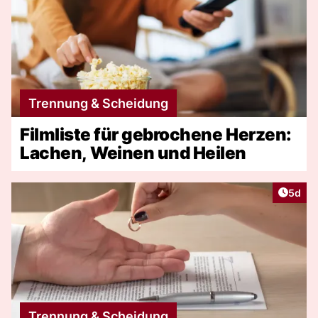
Trennung & Scheidung
Filmliste für gebrochene Herzen:
Lachen, Weinen und Heilen
Artike
5d
Trennung & Scheidung