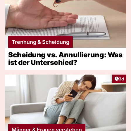
Trennung & Scheidung
Scheidung vs. Annullierung: Was
ist der Unterschied?
Artike
3d
Männer & Frauen verstehen