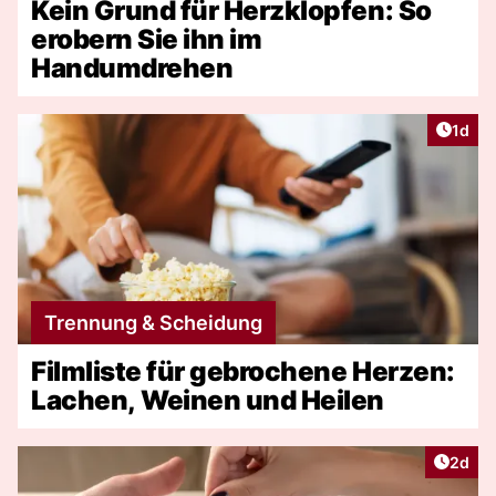
Kein Grund für Herzklopfen: So
erobern Sie ihn im
Handumdrehen
Artike
1d
Trennung & Scheidung
Filmliste für gebrochene Herzen:
Lachen, Weinen und Heilen
Artike
2d