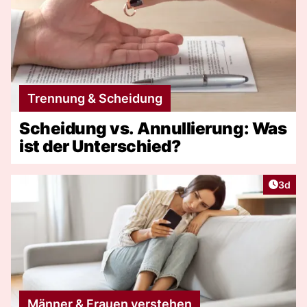
Trennung & Scheidung
Scheidung vs. Annullierung: Was
ist der Unterschied?
Artike
3d
Männer & Frauen verstehen