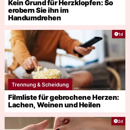
Kein Grund für Herzklopfen: So
erobern Sie ihn im
Handumdrehen
Artike
1d
Trennung & Scheidung
Filmliste für gebrochene Herzen:
Lachen, Weinen und Heilen
Artike
2d