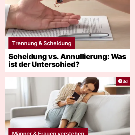
Trennung & Scheidung
Scheidung vs. Annullierung: Was
ist der Unterschied?
Artike
3d
Männer & Frauen verstehen