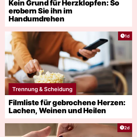
Kein Grund für Herzklopfen: So
erobern Sie ihn im
Handumdrehen
Artike
1d
Trennung & Scheidung
Filmliste für gebrochene Herzen:
Lachen, Weinen und Heilen
Artike
2d