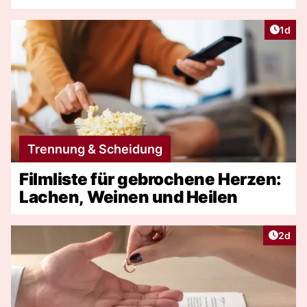
Artike
1d
Trennung & Scheidung
Filmliste für gebrochene Herzen:
Lachen, Weinen und Heilen
Artike
2d