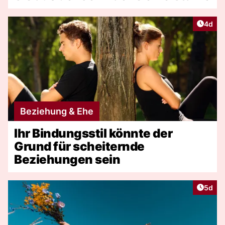
Artike
4d
Beziehung & Ehe
Ihr Bindungsstil könnte der
Grund für scheiternde
Beziehungen sein
Artike
5d