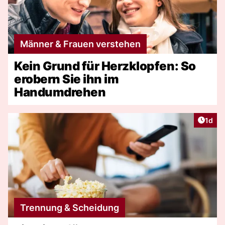
Männer & Frauen verstehen
Kein Grund für Herzklopfen: So
erobern Sie ihn im
Handumdrehen
Artike
1d
Trennung & Scheidung