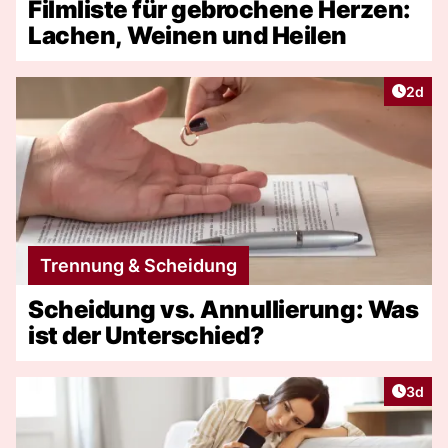
Filmliste für gebrochene Herzen:
Lachen, Weinen und Heilen
Artike
2d
Trennung & Scheidung
Scheidung vs. Annullierung: Was
ist der Unterschied?
Artike
3d