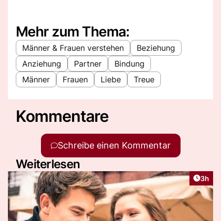
Mehr zum Thema:
Männer & Frauen verstehen
Beziehung
Anziehung
Partner
Bindung
Männer
Frauen
Liebe
Treue
Kommentare
Schreibe einen Kommentar
Weiterlesen
Artike
3h