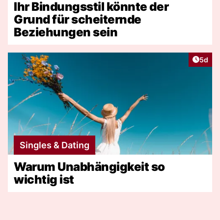
Ihr Bindungsstil könnte der
Grund für scheiternde
Beziehungen sein
Artike
5d
Singles & Dating
Warum Unabhängigkeit so
wichtig ist