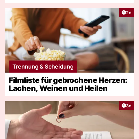
Artike
2d
Trennung & Scheidung
Filmliste für gebrochene Herzen:
Lachen, Weinen und Heilen
Artike
3d