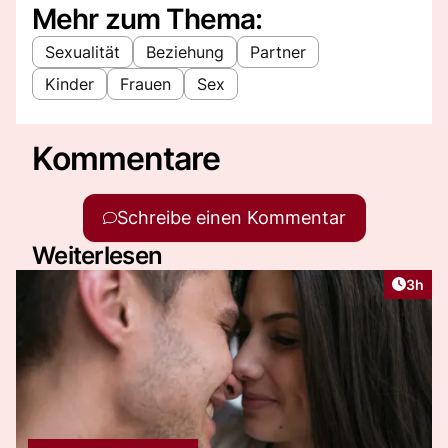
Mehr zum Thema:
Sexualität
Beziehung
Partner
Kinder
Frauen
Sex
Kommentare
Schreibe einen Kommentar
Weiterlesen
Artike
3h