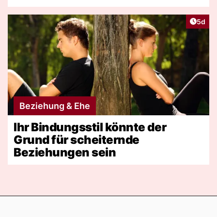
Artike
5d
Beziehung & Ehe
Ihr Bindungsstil könnte der
Grund für scheiternde
Beziehungen sein
Footer