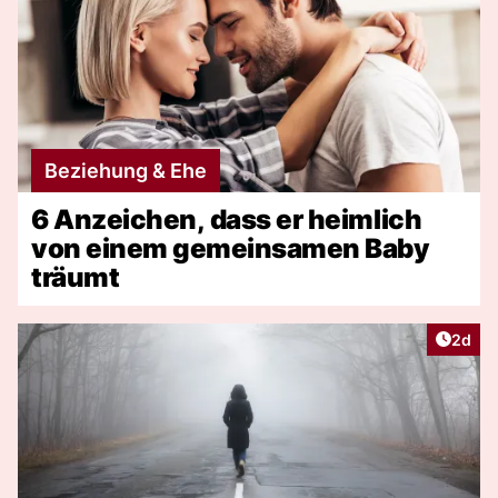
Beziehung & Ehe
6 Anzeichen, dass er heimlich
von einem gemeinsamen Baby
träumt
Artike
2d