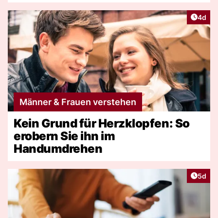
Artike
4d
Männer & Frauen verstehen
Kein Grund für Herzklopfen: So
erobern Sie ihn im
Handumdrehen
Artike
5d