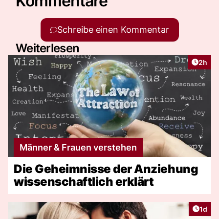
Kommentare
Schreibe einen Kommentar
Weiterlesen
Artike
2h
Männer & Frauen verstehen
Die Geheimnisse der Anziehung
wissenschaftlich erklärt
Artike
1d