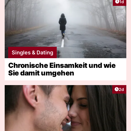
Artike
1d
Singles & Dating
Chronische Einsamkeit und wie
Sie damit umgehen
Artike
2d