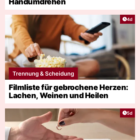
Handumdrehen
Artike
4d
Trennung & Scheidung
Filmliste für gebrochene Herzen:
Lachen, Weinen und Heilen
Artike
5d