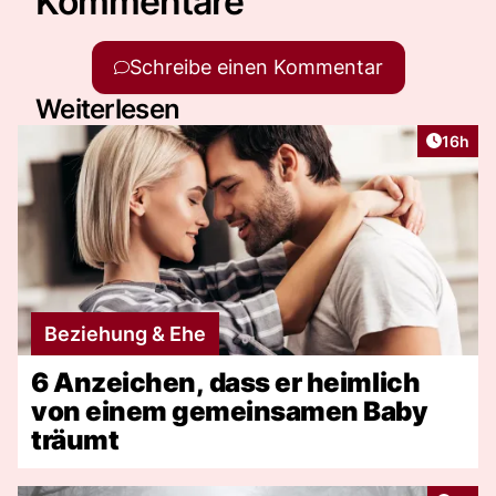
Kommentare
Schreibe einen Kommentar
Weiterlesen
Artikel
16h
Beziehung & Ehe
6 Anzeichen, dass er heimlich
von einem gemeinsamen Baby
träumt