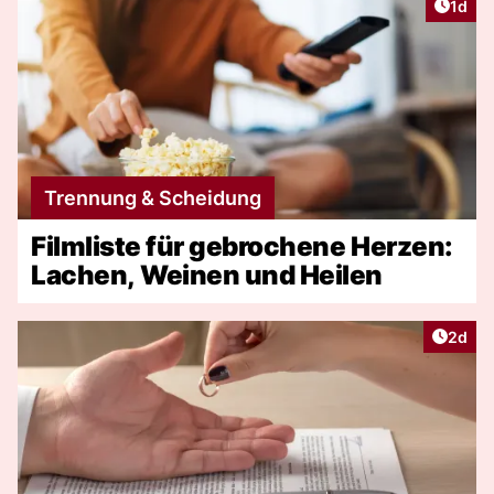
Artike
1d
Trennung & Scheidung
Filmliste für gebrochene Herzen:
Lachen, Weinen und Heilen
Artike
2d