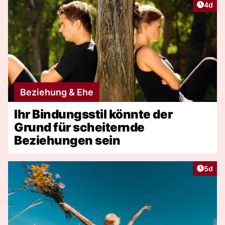
Artike
4d
Beziehung & Ehe
Ihr Bindungsstil könnte der
Grund für scheiternde
Beziehungen sein
Artike
5d