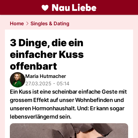
liebe.
NAU.ch
Home
Singles & Dating
3 Dinge, die ein
einfacher Kuss
offenbart
Maria Hutmacher
27.03.2025 - 05:14
Ein Kuss ist eine scheinbar einfache Geste mit
grossem Effekt auf unser Wohnbefinden und
unseren Hormonhaushalt. Und: Er kann sogar
lebensverlängernd sein.