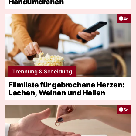
Handumdrehen
Artike
4d
Trennung & Scheidung
Filmliste für gebrochene Herzen:
Lachen, Weinen und Heilen
Artike
5d