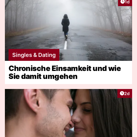
Artike
1d
Singles & Dating
Chronische Einsamkeit und wie
Sie damit umgehen
Artike
2d