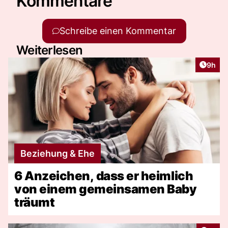
Kommentare
Schreibe einen Kommentar
Weiterlesen
Artike
9h
Beziehung & Ehe
6 Anzeichen, dass er heimlich
von einem gemeinsamen Baby
träumt