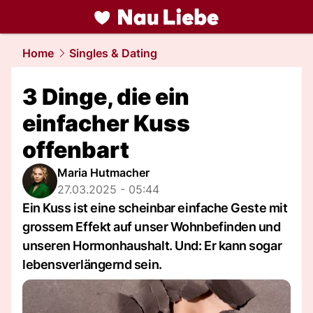
liebe.
NAU.ch
Home
Singles & Dating
3 Dinge, die ein
einfacher Kuss
offenbart
Maria Hutmacher
27.03.2025 - 05:44
Ein Kuss ist eine scheinbar einfache Geste mit
grossem Effekt auf unser Wohnbefinden und
unseren Hormonhaushalt. Und: Er kann sogar
lebensverlängernd sein.