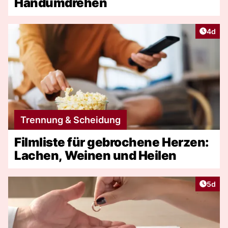
Handumdrehen
Artike
4d
Trennung & Scheidung
Filmliste für gebrochene Herzen:
Lachen, Weinen und Heilen
Artike
5d