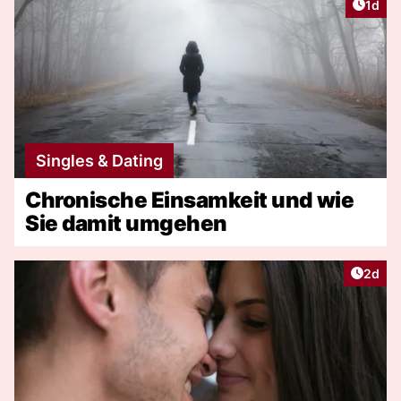
Artike
1d
Singles & Dating
Chronische Einsamkeit und wie
Sie damit umgehen
Artike
2d