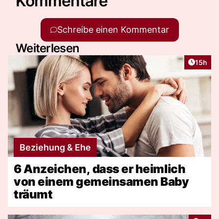
Kommentare
Schreibe einen Kommentar
Weiterlesen
Artikel
15h
Beziehung & Ehe
6 Anzeichen, dass er heimlich
von einem gemeinsamen Baby
träumt