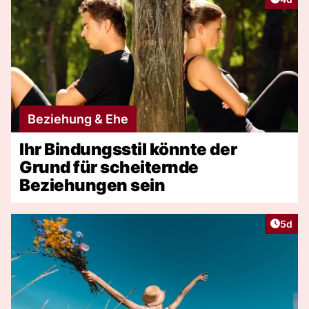
Beziehung & Ehe
Ihr Bindungsstil könnte der
Grund für scheiternde
Beziehungen sein
Artike
5d