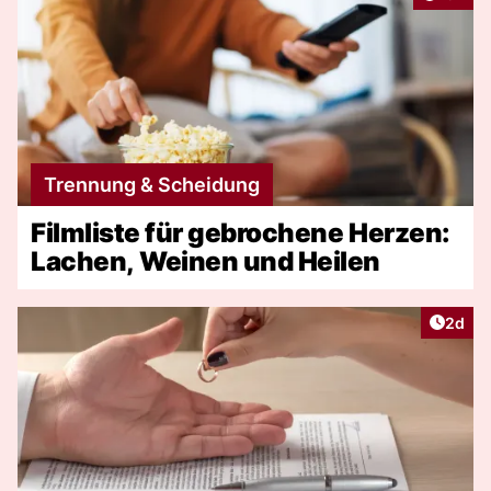
Trennung & Scheidung
Filmliste für gebrochene Herzen:
Lachen, Weinen und Heilen
Artike
2d