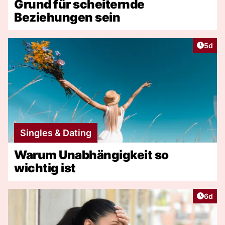
Grund für scheiternde
Beziehungen sein
Artike
5d
Singles & Dating
Warum Unabhängigkeit so
wichtig ist
Artike
6d