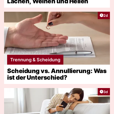
Lachen, Weinen und Heilen
Artike
2d
Trennung & Scheidung
Scheidung vs. Annullierung: Was
ist der Unterschied?
Artike
3d