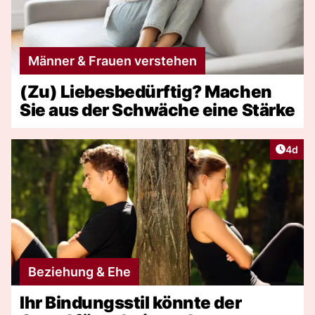
Männer & Frauen verstehen
(Zu) Liebesbedürftig? Machen
Sie aus der Schwäche eine Stärke
Artike
4d
Beziehung & Ehe
Ihr Bindungsstil könnte der