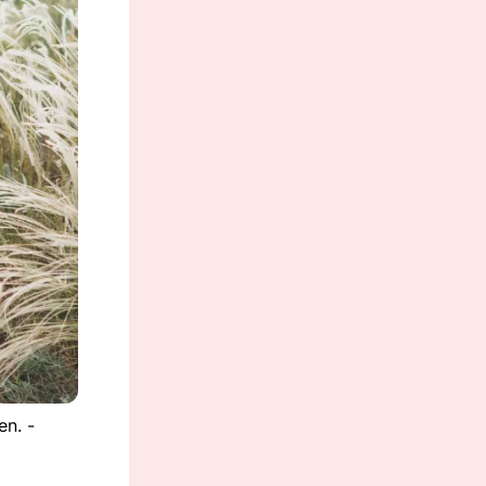
en. -