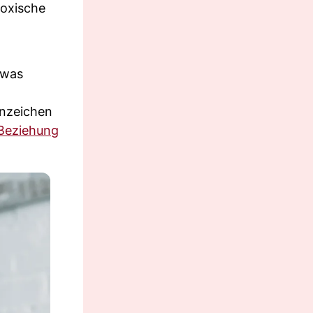
toxische
twas
Anzeichen
Beziehung